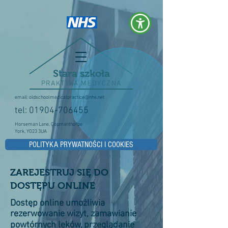
Stara szkoła
PRAKTYKA MEDYCZNA
email:
oldschoolmedicalpractice@nhs.net
tel:
01904-706455
Horseman Lane, Copmanthorpe
York, YO23 3UA
POLITYKA PRYWATNOŚCI I COOKIES
ZAREJESTRUJ SIĘ DO
DOSTĘPU ONLINE
Dostęp online umożliwia
rezerwowanie wizyt, zamawianie
powtórnych leków, przeglądanie