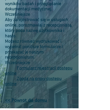
wyników badań i przeglądanie
dokumentacji medycznej.
Wcześniejsze
Aby zarejestrować się w usługach
online, porozmawiaj z recepcjonistą,
który poda nazwę użytkownika i
hasło.
Możesz również wydrukować i
wypełnić poniższe formularze i
przekazać je naszym
recepcjonistom.
Wcześniejsze
Formularz rejestracji dostępu
online
Zgoda na proxy dostępu
online
<< Powrót do domu